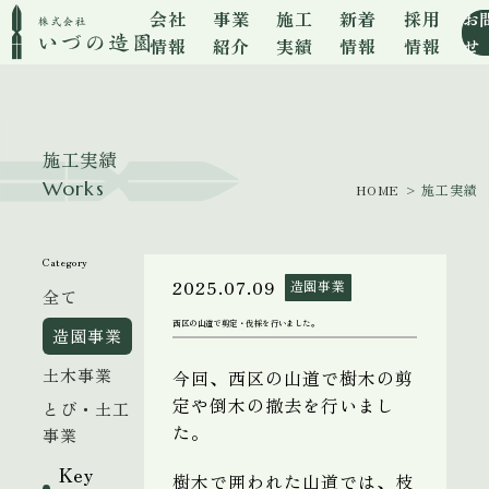
会社
事業
施工
新着
採用
お
情報
紹介
実績
情報
情報
せ
施工実績
Works
HOME
> 施工実績
Category
2025.07.09
造園事業
全て
西区の山道で剪定・伐採を行いました。
造園事業
土木事業
今回、西区の山道で樹木の剪
定や倒木の撤去を行いまし
とび・土工
た。
事業
Key
樹木で囲われた山道では、枝