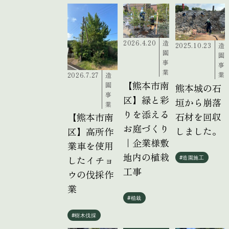
2026.4.20
造
2025.10.23
造
園
園
事
事
業
業
2026.7.27
造
【熊本市南
園
熊本城の石
事
区】緑と彩
垣から崩落
業
りを添える
石材を回収
【熊本市南
お庭づくり
しました。
区】高所作
｜企業様敷
業車を使用
地内の植栽
したイチョ
#造園施工
工事
ウの伐採作
業
#植栽
#樹木伐採