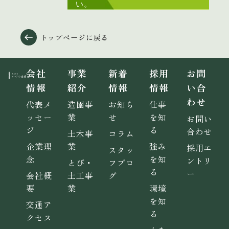
い。
トップページに戻る
会社
事業
新着
採用
お問
情報
紹介
情報
情報
い合
わせ
代表メ
造園事
お知ら
仕事
ッセー
業
せ
を知
お問い
ジ
る
合わせ
土木事
コラム
企業理
業
強み
採用エ
スタッ
念
を知
ントリ
とび・
フブロ
る
ー
会社概
土工事
グ
要
業
環境
を知
交通ア
る
クセス