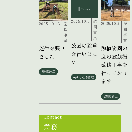
2025.10.8
造
2025.10.3
造
2025.10.16
造
園
園
園
事
事
事
業
業
業
公園の除草
動植物園の
芝生を張り
を行いまし
鹿の放飼場
ました
た
改修工事を
行っており
#造園施工
#緑地維持管理
ます
#造園施工
Contact
業務