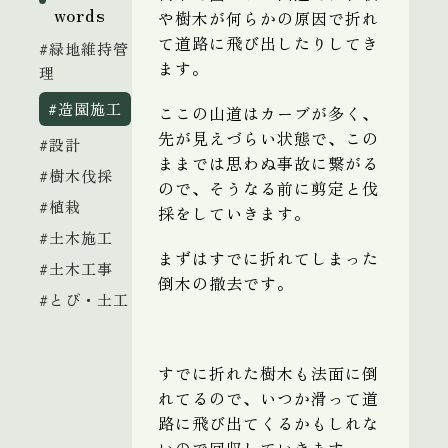
words
や樹木が何らかの原因で折れ
て道路に飛び出したりしてき
#緑地維持管
ます。
理
#造園施工
ここの山道はカーブが多く、
先が見えづらい状態で、この
#設計
ままでは思わぬ事故に繋がる
#樹木伐採
ので、そうなる前に剪定と伐
#植栽
採をしていきます。
#土木施工
まずはすでに折れてしまった
#土木工事
倒木の撤去です。
#とび・土工
すでに折れた樹木も法面に倒
れてるので、いつか滑って道
路に飛び出てくるかもしれな
いので回収していきます。