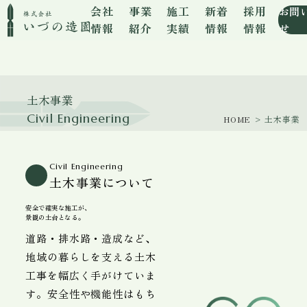
会社
事業
施工
新着
採用
お問
情報
紹介
実績
情報
情報
せ
土木事業
Civil Engineering
HOME
> 土木事業
Civil Engineering
土木事業について
安全で確実な施工が、
景観の土台となる。
道路・排水路・造成など、
地域の暮らしを支える土木
工事を幅広く手がけていま
す。安全性や機能性はもち