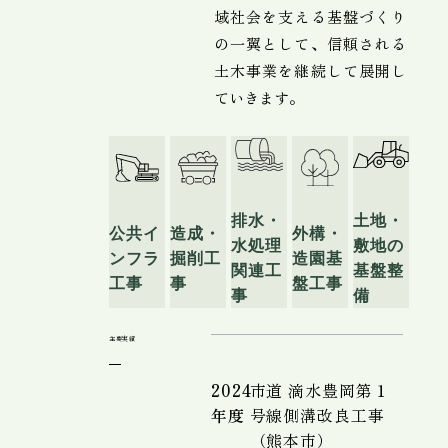
域社会を支える基盤づくり
の一翼として、信頼される
土木事業を継続して展開し
ていきます。
土地・
排水・
公共イ
造成・
外構・
敷地の
水処理
ンフラ
掘削工
造園基
基盤整
関連工
工事
事
盤工事
備
事
主要実績
2024
市道 滴水豊岡第１
年度
号線側溝改良工事
（熊本市）