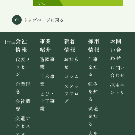
い。
トップページに戻る
会社
事業
新着
採用
お問
情報
紹介
情報
情報
い合
わせ
代表メ
造園事
お知ら
仕事
ッセー
業
せ
を知
お問い
ジ
る
合わせ
土木事
コラム
企業理
業
強み
採用エ
スタッ
念
を知
ントリ
とび・
フブロ
る
ー
会社概
土工事
グ
要
業
環境
を知
交通ア
る
クセス
人を