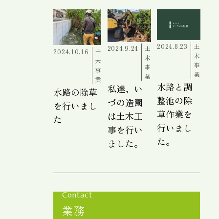
2024.8.23
土
2024.9.24
土
2024.10.16
土
木
木
木
事
事
事
業
業
業
水路と調
私達、い
水路の除草
整池の除
づの造園
を行いまし
草作業を
は土木工
た
行いまし
事を行い
た。
ました。
Contact
業務