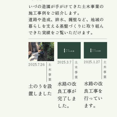
いづの造園が手がけてきた土木事業の
施工事例をご紹介します。
道路や造成、排水、擁壁など、地域の
暮らしを支える基盤づくりに取り組ん
できた実績をご覧いただけます。
2025.1.27
土
2025.3.7
土
2025.7.26
土
木
木
木
事
事
事
業
業
業
水路の改
水路の改
土のうを設
良工事を
良工事が
置しました
行ってい
完了しま
ます。
した。