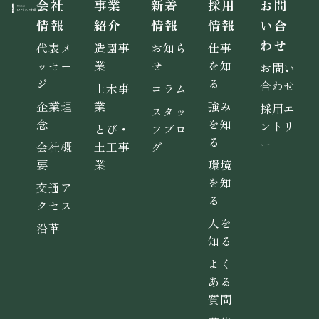
会社
事業
新着
採用
お問
情報
紹介
情報
情報
い合
わせ
代表メ
造園事
お知ら
仕事
ッセー
業
せ
を知
お問い
ジ
る
合わせ
土木事
コラム
企業理
業
強み
採用エ
スタッ
念
を知
ントリ
とび・
フブロ
る
ー
会社概
土工事
グ
要
業
環境
を知
交通ア
る
クセス
人を
沿革
知る
よく
ある
質問