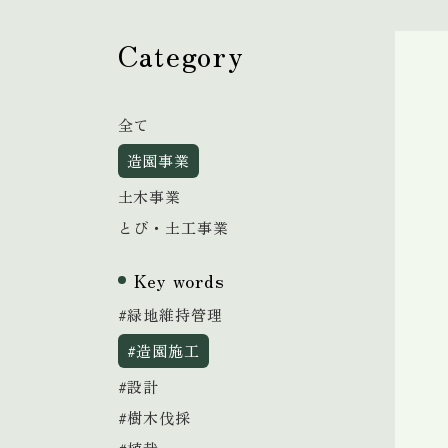
Category
全て
造園事業
土木事業
とび・土工事業
Key words
#緑地維持管理
#造園施工
#設計
#樹木伐採