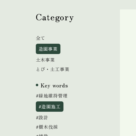
Category
全て
造園事業
土木事業
とび・土工事業
Key words
#緑地維持管理
#造園施工
#設計
#樹木伐採