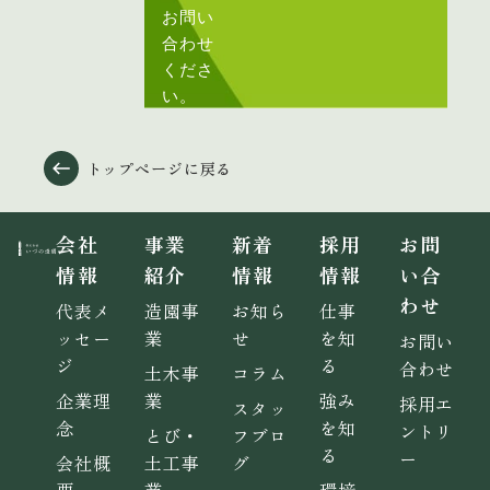
お問い
合わせ
くださ
い。
トップページに戻る
会社
事業
新着
採用
お問
情報
紹介
情報
情報
い合
わせ
代表メ
造園事
お知ら
仕事
ッセー
業
せ
を知
お問い
ジ
る
合わせ
土木事
コラム
企業理
業
強み
採用エ
スタッ
念
を知
ントリ
とび・
フブロ
る
ー
会社概
土工事
グ
要
業
環境