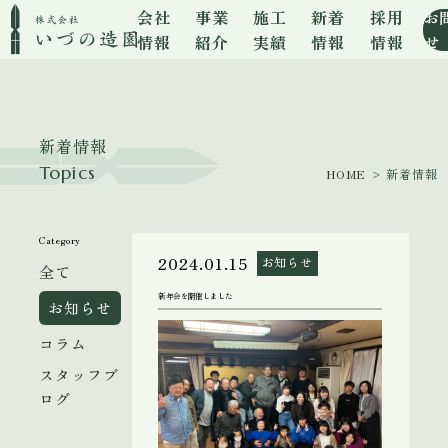
会社
事業
施工
新着
採用
お
情報
紹介
実績
情報
情報
せ
新着情報
Topics
HOME
> 新着情報
Category
2024.01.15
お知らせ
全て
新年会を開催しました
お知らせ
コラム
スタッフブ
ログ