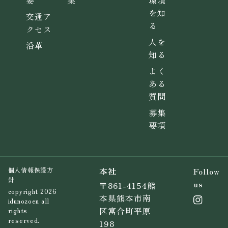
を知
交通ア
る
クセス
人を
沿革
知る
よく
ある
質問
募集
要項
本社
Follow
個人情報保護方
針
us
〒861-4154熊
copyright 2026
本県熊本市南
idunozoen all
区富合町平原
rights
reserved.
198