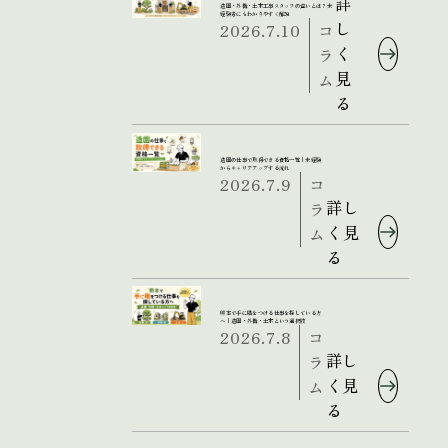
詳
造園・外構・土木工事スタッフの違いとは？未
経験者にもわかりやすく解説
し
2026.7.10
コ
く
ラ
見
ム
る
造園の仕事で取得できる資格一覧｜未経験
からキャリアアップする流れ
2026.7.9
コ
詳し
ラ
く見
ム
る
熊本で手に職をつける仕事を探している方
へ｜造園・外構・土木という選択肢
2026.7.8
コ
詳し
ラ
く見
ム
る