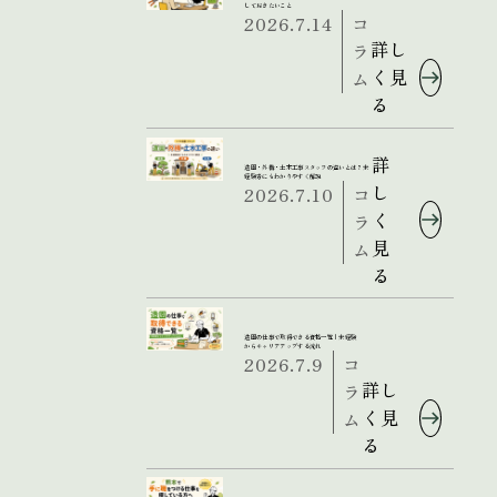
しておきたいこと
2026.7.14
コ
詳し
ラ
く見
ム
る
詳
造園・外構・土木工事スタッフの違いとは？未
経験者にもわかりやすく解説
し
2026.7.10
コ
く
ラ
見
ム
る
造園の仕事で取得できる資格一覧｜未経験
からキャリアアップする流れ
2026.7.9
コ
詳し
ラ
く見
ム
る