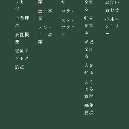
ッセー
業
せ
を知
お問い
ジ
る
合わせ
土木事
コラム
企業理
業
強み
採用エ
スタッ
念
を知
ントリ
とび・
フブロ
る
ー
会社概
土工事
グ
要
業
環境
を知
交通ア
る
クセス
人を
沿革
知る
よく
ある
質問
募集
要項