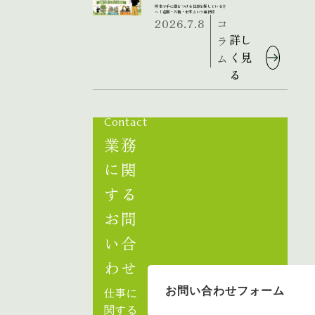
熊本で手に職をつける仕事を探している方
へ｜造園・外構・土木という選択肢
2026.7.8
コ
詳し
ラ
く見
ム
る
Contact
業務
に関
する
お問
い合
わせ
お問い合わせフォーム
仕事に
関する