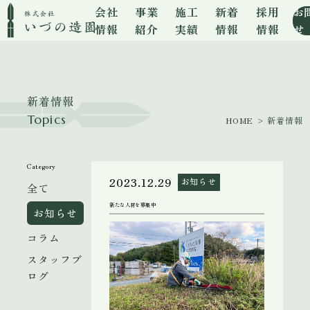
会社
事業
施工
新着
採用
お
情報
紹介
実績
情報
情報
せ
新着情報
Topics
HOME
> 新着情報
Category
2023.12.29
お知らせ
全て
新たな人材を募集中
お知らせ
コラム
スタッフブ
ログ