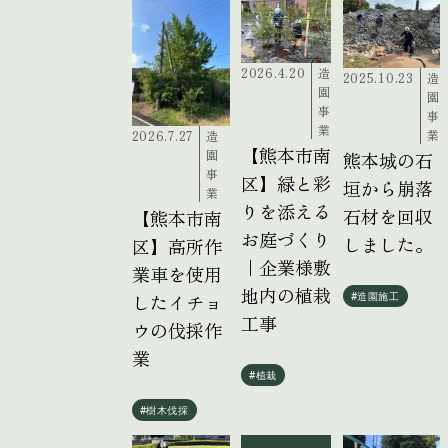
2026.4.20
造
2025.10.23
造
園
園
事
事
業
業
2026.7.27
造
【熊本市南
園
熊本城の石
事
区】緑と彩
垣から崩落
業
りを添える
石材を回収
【熊本市南
お庭づくり
しました。
区】高所作
｜企業様敷
業車を使用
地内の植栽
したイチョ
#造園施工
工事
ウの伐採作
業
#植栽
#樹木伐採