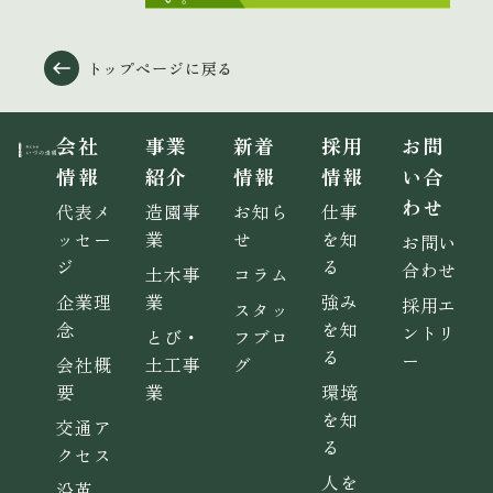
トップページに戻る
会社
事業
新着
採用
お問
情報
紹介
情報
情報
い合
わせ
代表メ
造園事
お知ら
仕事
ッセー
業
せ
を知
お問い
ジ
る
合わせ
土木事
コラム
企業理
業
強み
採用エ
スタッ
念
を知
ントリ
とび・
フブロ
る
ー
会社概
土工事
グ
要
業
環境
を知
交通ア
る
クセス
人を
沿革