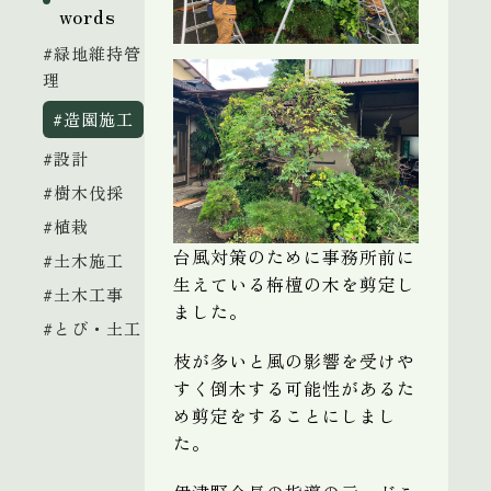
words
#緑地維持管
理
#造園施工
#設計
#樹木伐採
#植栽
台風対策のために事務所前に
#土木施工
生えている栴檀の木を剪定し
#土木工事
ました。
#とび・土工
枝が多いと風の影響を受けや
すく倒木する可能性があるた
め剪定をすることにしまし
た。