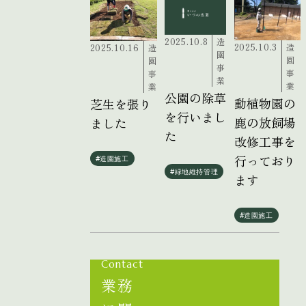
2025.10.8
造
2025.10.3
造
2025.10.16
造
園
園
園
事
事
事
業
業
業
公園の除草
動植物園の
芝生を張り
を行いまし
鹿の放飼場
ました
た
改修工事を
行っており
#造園施工
#緑地維持管理
ます
#造園施工
Contact
業務