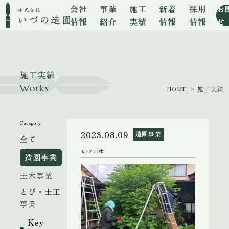
会社
事業
施工
新着
採用
お
情報
紹介
実績
情報
情報
せ
施工実績
Works
HOME
> 施工実績
Category
2023.08.09
造園事業
全て
センダンの木
造園事業
土木事業
とび・土工
事業
Key