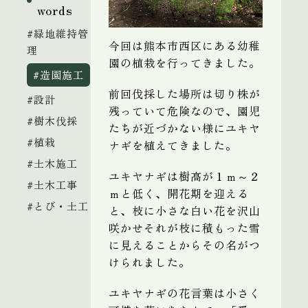
words
#緑地維持管
今回は熊本市西区にある幼稚
理
園の植栽を行ってきました。
#造園施工
前回伐採した場所は切り株が
#設計
残っていて危険なので、園児
#樹木伐採
たちが近づかない様にユキヤ
#植栽
ナギを植えてきました。
#土木施工
ユキヤナギは樹高が１ｍ～２
#土木工事
ｍと低く、開花期を迎える
#とび・土工
と、枝に小さな白い花を沢山
咲かせそれが枝に積もった雪
に見えることからその名がつ
けられました。
ユキヤナギの花言葉は小さく