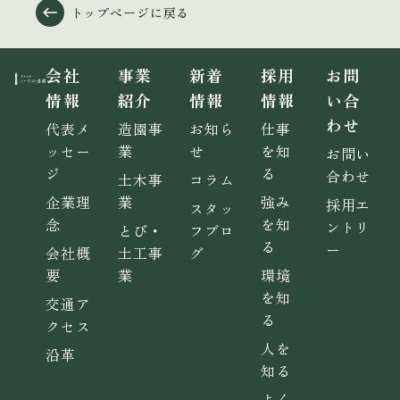
トップページに戻る
会社
事業
新着
採用
お問
情報
紹介
情報
情報
い合
わせ
代表メ
造園事
お知ら
仕事
ッセー
業
せ
を知
お問い
ジ
る
合わせ
土木事
コラム
企業理
業
強み
採用エ
スタッ
念
を知
ントリ
とび・
フブロ
る
ー
会社概
土工事
グ
要
業
環境
を知
交通ア
る
クセス
人を
沿革
知る
よく