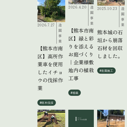
2026.4.20
造
2025.10.23
造
園
園
事
事
業
業
2026.7.27
造
【熊本市南
園
熊本城の石
事
区】緑と彩
垣から崩落
業
りを添える
石材を回収
【熊本市南
お庭づくり
しました。
区】高所作
｜企業様敷
業車を使用
地内の植栽
したイチョ
#造園施工
工事
ウの伐採作
業
#植栽
#樹木伐採