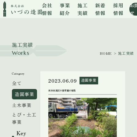
会社
事業
施工
新着
採用
お
情報
紹介
実績
情報
情報
せ
施工実績
Works
HOME
> 施工実績
Category
2023.06.09
造園事業
全て
熊本市西区の保育園の植栽
造園事業
土木事業
とび・土工
事業
Key