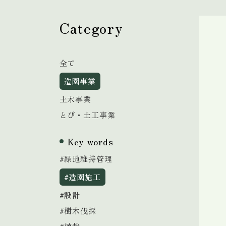
Category
全て
造園事業
土木事業
とび・土工事業
Key words
#緑地維持管理
#造園施工
#設計
#樹木伐採