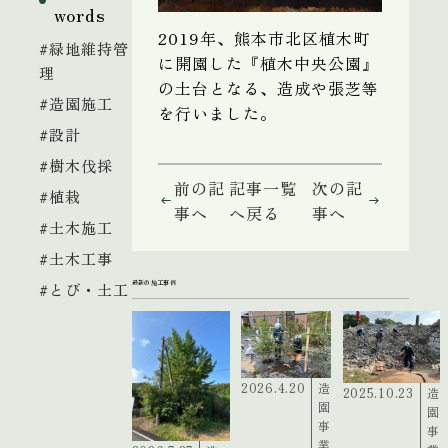
words
2019年、熊本市北区植木町
#緑地維持管
に開園した『植木中央公園』
理
の土台となる、造成や張芝等
#造園施工
を行いました。
#設計
#樹木伐採
前の記
記事一覧
次の記
#植栽
事へ
へ戻る
事へ
#土木施工
#土木工事
最新の施工事例
#とび・土工
2026.4.20
造
2025.10.23
造
園
園
事
事
業