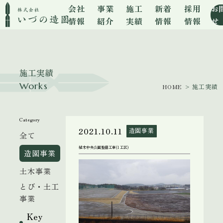
会社
事業
施工
新着
採用
お
情報
紹介
実績
情報
情報
せ
施工実績
Works
HOME
> 施工実績
Category
2021.10.11
造園事業
全て
植木中央公園整備工事(1工区)
造園事業
土木事業
とび・土工
事業
Key