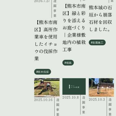
業
2026.7.27
造
【熊本市南
園
熊本城の石
事
区】緑と彩
垣から崩落
業
りを添える
石材を回収
【熊本市南
お庭づくり
しました。
区】高所作
｜企業様敷
業車を使用
地内の植栽
したイチョ
#造園施工
工事
ウの伐採作
業
#植栽
#樹木伐採
2025.10.8
造
2025.10.3
造
2025.10.16
造
園
園
園
事
事
事
業
業
業