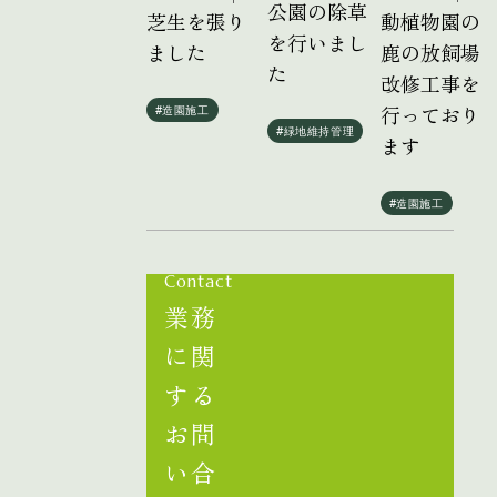
公園の除草
動植物園の
芝生を張り
を行いまし
鹿の放飼場
ました
た
改修工事を
行っており
#造園施工
#緑地維持管理
ます
#造園施工
Contact
業務
に関
する
お問
い合