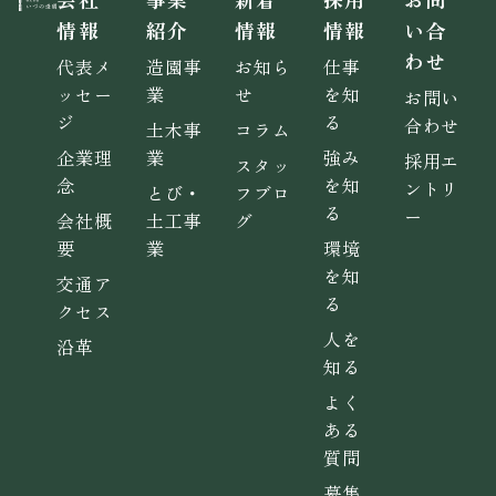
情報
紹介
情報
情報
い合
わせ
代表メ
造園事
お知ら
仕事
ッセー
業
せ
を知
お問い
ジ
る
合わせ
土木事
コラム
企業理
業
強み
採用エ
スタッ
念
を知
ントリ
とび・
フブロ
る
ー
会社概
土工事
グ
要
業
環境
を知
交通ア
る
クセス
人を
沿革
知る
よく
ある
質問
募集