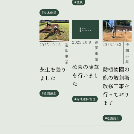
#植栽
#樹木伐採
2025.10.8
造
2025.10.3
造
2025.10.16
造
園
園
園
事
事
事
業
業
業
公園の除草
動植物園の
芝生を張り
を行いまし
鹿の放飼場
ました
た
改修工事を
行っており
#造園施工
#緑地維持管理
ます
#造園施工