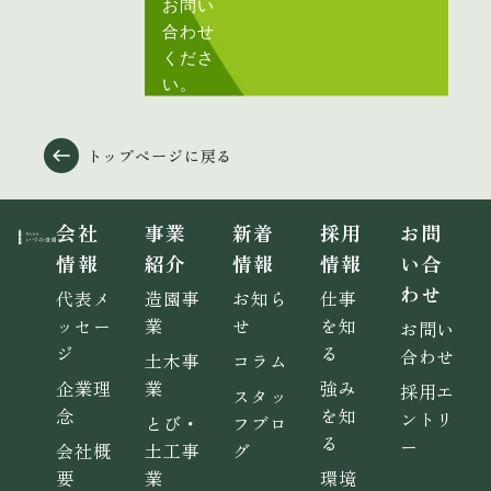
お問い
合わせ
くださ
い。
トップページに戻る
会社
事業
新着
採用
お問
情報
紹介
情報
情報
い合
わせ
代表メ
造園事
お知ら
仕事
ッセー
業
せ
を知
お問い
ジ
る
合わせ
土木事
コラム
企業理
業
強み
採用エ
スタッ
念
を知
ントリ
とび・
フブロ
る
ー
会社概
土工事
グ
要
業
環境