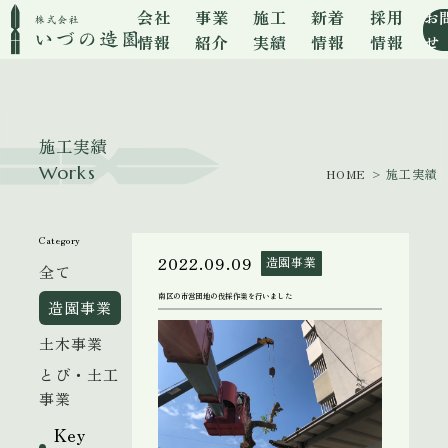
会社
事業
施工
新着
採用
お
情報
紹介
実績
情報
情報
せ
施工実績
Works
HOME
> 施工実績
Category
2022.09.09
造園事業
全て
南区の市営団地の伐採作業を行いました
造園事業
土木事業
とび・土工
事業
Key