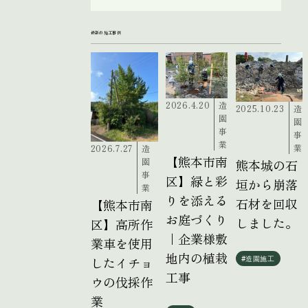
最新の施工事例
2026.4.20
造
2025.10.23
造
園
園
事
事
業
業
2026.7.27
造
【熊本市南
園
熊本城の石
事
区】緑と彩
垣から崩落
業
りを添える
石材を回収
【熊本市南
お庭づくり
しました。
区】高所作
｜企業様敷
業車を使用
地内の植栽
したイチョ
#造園施工
工事
ウの伐採作
業