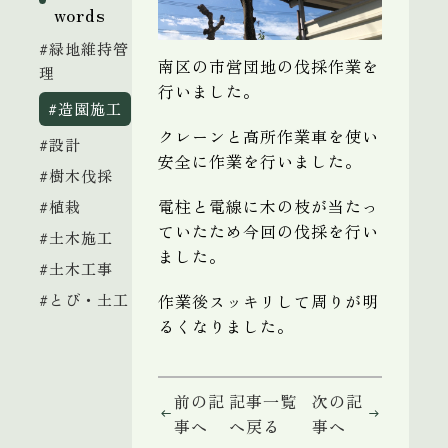
words
#緑地維持管
南区の市営団地の伐採作業を
理
行いました。
#造園施工
クレーンと高所作業車を使い
#設計
安全に作業を行いました。
#樹木伐採
電柱と電線に木の枝が当たっ
#植栽
ていたため今回の伐採を行い
#土木施工
ました。
#土木工事
#とび・土工
作業後スッキリして周りが明
るくなりました。
前の記
記事一覧
次の記
事へ
へ戻る
事へ