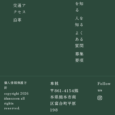
を知
交通ア
る
クセス
人を
沿革
知る
よく
ある
質問
募集
要項
本社
Follow
個人情報保護方
針
us
〒861-4154熊
copyright 2026
本県熊本市南
idunozoen all
区富合町平原
rights
reserved.
198