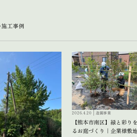
の施工事例
2026.4.20
造園事業
【熊本市南区】緑と彩り
るお庭づくり｜企業様敷