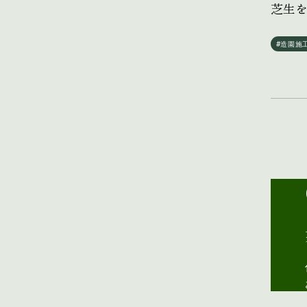
芝生
#造園施