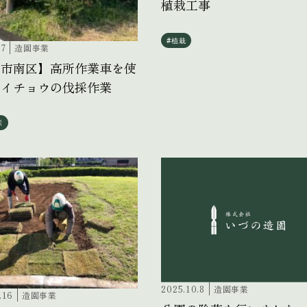
植栽工事
#植栽
27
造園事業
本市南区】高所作業車を使
たイチョウの伐採作業
採
2025.10.8
造園事業
.16
造園事業