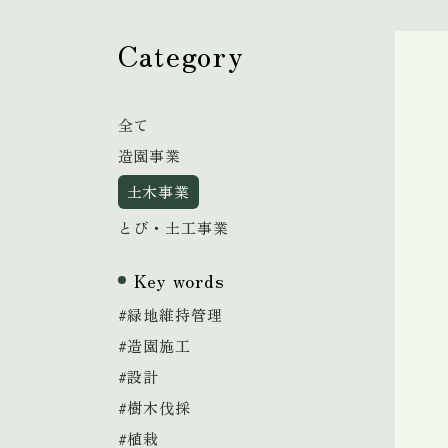
Category
全て
造園事業
土木事業
とび・土工事業
Key words
#緑地維持管理
#造園施工
#設計
#樹木伐採
#植栽