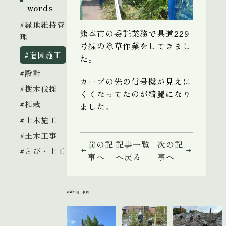
words
#緑地維持管
熊本市の委託業務で県道229
理
号線の除草作業をしてきまし
#造園施工
た。
#設計
カーブの先の信号機が見えに
#樹木伐採
くくなってたのが綺麗になり
#植栽
ました。
#土木施工
#土木工事
前の記
記事一覧
次の記
#とび・土工
事へ
へ戻る
事へ
最新の施工事例