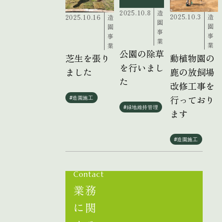
2025.10.8
造
2025.10.3
造
2025.10.16
造
園
園
園
事
事
事
業
業
業
公園の除草
動植物園の
芝生を張り
を行いまし
鹿の放飼場
ました
た
改修工事を
行っており
#造園施工
#緑地維持管理
ます
#造園施工
Contact
業務
に関