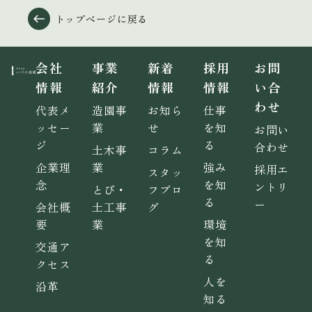
トップページに戻る
会社
事業
新着
採用
お問
情報
紹介
情報
情報
い合
わせ
代表メ
造園事
お知ら
仕事
ッセー
業
せ
を知
お問い
ジ
る
合わせ
土木事
コラム
企業理
業
強み
採用エ
スタッ
念
を知
ントリ
とび・
フブロ
る
ー
会社概
土工事
グ
要
業
環境
を知
交通ア
る
クセス
人を
沿革
知る