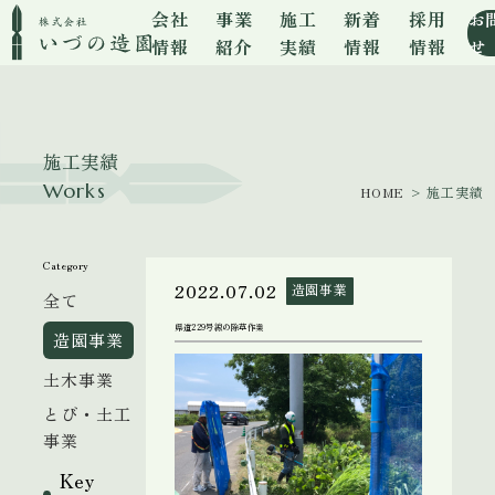
会社
事業
施工
新着
採用
お
情報
紹介
実績
情報
情報
せ
施工実績
Works
HOME
> 施工実績
Category
2022.07.02
造園事業
全て
県道229号線の除草作業
造園事業
土木事業
とび・土工
事業
Key