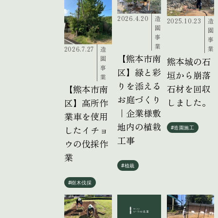
2026.4.20
造
2025.10.23
造
園
園
事
事
業
業
2026.7.27
造
【熊本市南
園
熊本城の石
事
区】緑と彩
垣から崩落
業
りを添える
石材を回収
【熊本市南
お庭づくり
しました。
区】高所作
｜企業様敷
業車を使用
地内の植栽
したイチョ
#造園施工
工事
ウの伐採作
業
#植栽
#樹木伐採