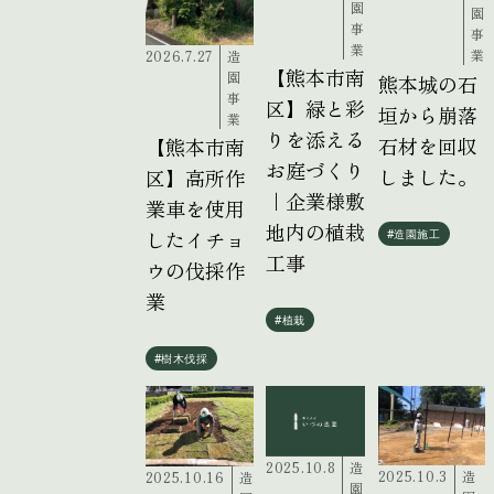
園
園
事
事
業
業
2026.7.27
造
【熊本市南
園
熊本城の石
事
区】緑と彩
垣から崩落
業
りを添える
石材を回収
【熊本市南
お庭づくり
しました。
区】高所作
｜企業様敷
業車を使用
地内の植栽
したイチョ
#造園施工
工事
ウの伐採作
業
#植栽
#樹木伐採
2025.10.8
造
2025.10.3
造
2025.10.16
造
園