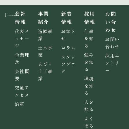
会社
事業
新着
採用
お問
情報
紹介
情報
情報
い合
わせ
代表メ
造園事
お知ら
仕事
ッセー
業
せ
を知
お問い
ジ
る
合わせ
土木事
コラム
企業理
業
強み
採用エ
スタッ
念
を知
ントリ
とび・
フブロ
る
ー
会社概
土工事
グ
要
業
環境
を知
交通ア
る
クセス
人を
沿革
知る
よく
ある