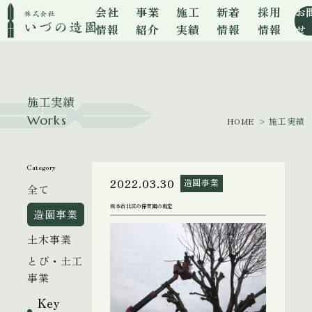
会社
事業
施工
新着
採用
お
情報
紹介
実績
情報
情報
せ
施工実績
Works
HOME
> 施工実績
Category
2022.03.30
造園事業
全て
熊本市北区の保育園の剪定
造園事業
土木事業
とび・土工
事業
Key