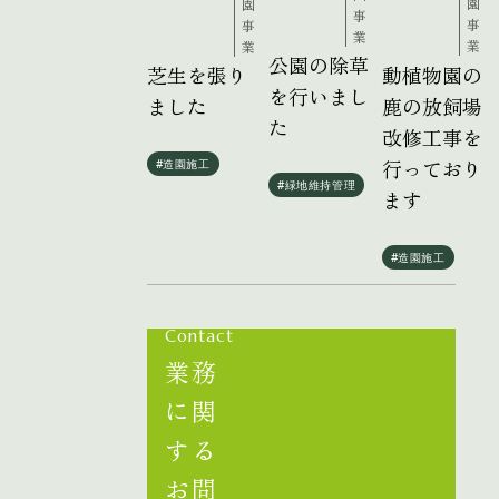
園
園
事
事
事
業
業
業
公園の除草
動植物園の
芝生を張り
を行いまし
鹿の放飼場
ました
た
改修工事を
行っており
#造園施工
#緑地維持管理
ます
#造園施工
Contact
業務
に関
する
お問