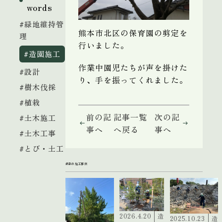
words
#緑地維持管
熊本市北区の保育園の剪定を
理
行いました。
#造園施工
作業中園児たちが声を掛けた
#設計
り、手を振ってくれました。
#樹木伐採
#植栽
前の記
記事一覧
次の記
#土木施工
事へ
へ戻る
事へ
#土木工事
#とび・土工
最新の施工事例
2026.4.20
造
2025.10.23
造