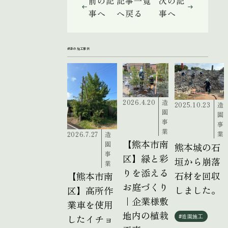
前の記
記事一覧
次の記
事へ
へ戻る
事へ
最新の施工事例
2026.4.20
造
2025.10.23
造
園
園
事
事
業
業
2026.7.27
造
【熊本市南
園
熊本城の石
事
区】緑と彩
垣から崩落
業
りを添える
石材を回収
【熊本市南
お庭づくり
しました。
区】高所作
｜企業様敷
業車を使用
地内の植栽
したイチョ
#造園施工