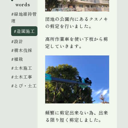
words
#緑地維持管
団地の公園内にあるクスノキ
理
の剪定を行いました。
#造園施工
高所作業車を使い下枝から剪
#設計
定していきます。
#樹木伐採
#植栽
#土木施工
#土木工事
#とび・土工
頻繁に剪定出来ない為、出来
る限り短く剪定しました。