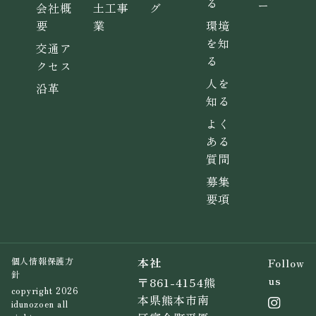
る
ー
会社概
土工事
グ
要
業
環境
を知
交通ア
る
クセス
人を
沿革
知る
よく
ある
質問
募集
要項
本社
Follow
個人情報保護方
針
us
〒861-4154熊
copyright 2026
本県熊本市南
idunozoen all