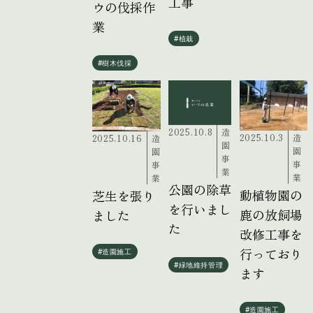
工事
ウの伐採作
業
#植栽
#樹木伐採
2025.10.8
造
2025.10.3
造
2025.10.16
造
園
園
園
事
事
事
業
業
業
公園の除草
動植物園の
芝生を張り
を行いまし
鹿の放飼場
ました
た
改修工事を
行っており
#造園施工
#緑地維持管理
ます
#造園施工