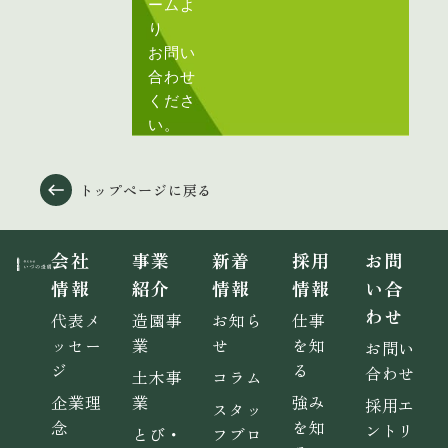
ームよ
り
お問い
合わせ
くださ
い。
トップページに戻る
会社
事業
新着
採用
お問
情報
紹介
情報
情報
い合
わせ
代表メ
造園事
お知ら
仕事
ッセー
業
せ
を知
お問い
ジ
る
合わせ
土木事
コラム
企業理
業
強み
採用エ
スタッ
念
を知
ントリ
とび・
フブロ