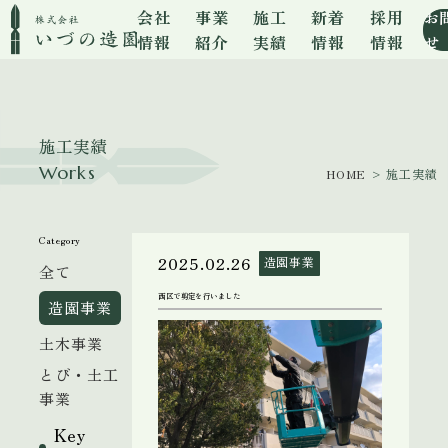
会社
事業
施工
新着
採用
お
情報
紹介
実績
情報
情報
せ
施工実績
Works
HOME
> 施工実績
Category
2025.02.26
造園事業
全て
西区で剪定を行いました
造園事業
土木事業
とび・土工
事業
Key