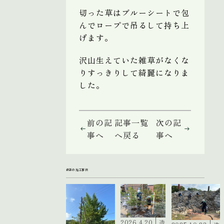
切った草はブルーシートで包
んでロープで吊るして持ち上
げます。
沢山生えていた雑草がなくな
りすっきりして綺麗になりま
した。
前の記
記事一覧
次の記
事へ
へ戻る
事へ
最新の施工事例
2026.4.20
造