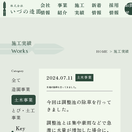
会社
事業
施工
新着
採用
お
情報
紹介
実績
情報
情報
せ
施工実績
Works
HOME
> 施工実績
Category
2024.07.11
土木事業
全て
水路の除草を行ってきました。
造園事業
土木事業
今回は調整池の除草を行って
きました。
とび・土工
事業
調整池とは
集中豪雨などで急
Key
激に水量が増加した場合に、