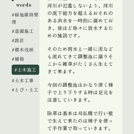
words
河川が氾濫しないよう、河川
の流下能力を超えるおそれの
#緑地維持管
ある洪水を一時的に溜めてお
理
き、後ほど徐々に放水するた
#造園施工
めの施設です。
#設計
そのため雨水と一緒に泥など
#樹木伐採
も流れてきて調整池に溜り
そ
#植栽
こから雑草がたくさん生えて
#土木施工
きて来ます。
#土木工事
今回の調整池はかなり深く梯
#とび・土工
子で上り下りする時は足元を
注意していきます。
除草は基本は刈払機で行い壁
で生えて来たのは梯子を使っ
て手作業で取っていきます。