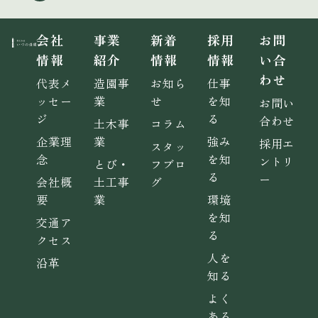
会社
事業
新着
採用
お問
情報
紹介
情報
情報
い合
わせ
代表メ
造園事
お知ら
仕事
ッセー
業
せ
を知
お問い
ジ
る
合わせ
土木事
コラム
企業理
業
強み
採用エ
スタッ
念
を知
ントリ
とび・
フブロ
る
ー
会社概
土工事
グ
要
業
環境
を知
交通ア
る
クセス
人を
沿革
知る
よく
ある