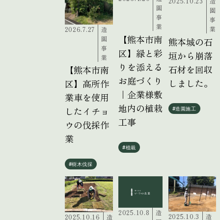
2025.10.23
造
園
園
事
事
業
業
2026.7.27
造
【熊本市南
園
熊本城の石
事
区】緑と彩
垣から崩落
業
りを添える
石材を回収
【熊本市南
お庭づくり
しました。
区】高所作
｜企業様敷
業車を使用
地内の植栽
したイチョ
#造園施工
工事
ウの伐採作
業
#植栽
#樹木伐採
2025.10.8
造
2025.10.3
造
2025.10.16
造