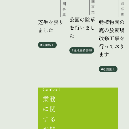
園
園
園
事
事
事
業
業
業
公園の除草
動植物園の
芝生を張り
を行いまし
鹿の放飼場
ました
た
改修工事を
行っており
#造園施工
#緑地維持管理
ます
#造園施工
Contact
業務
に関
する
お問