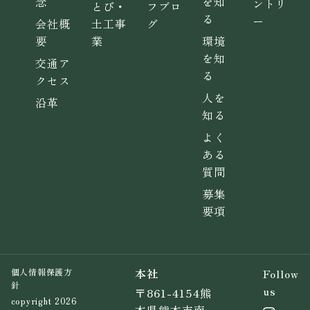
念
を知
ントリ
とび・
フブロ
る
ー
会社概
土工事
グ
要
業
環境
を知
交通ア
る
クセス
人を
沿革
知る
よく
ある
質問
募集
要項
本社
Follow
個人情報保護方
針
us
〒861-4154熊
copyright 2026