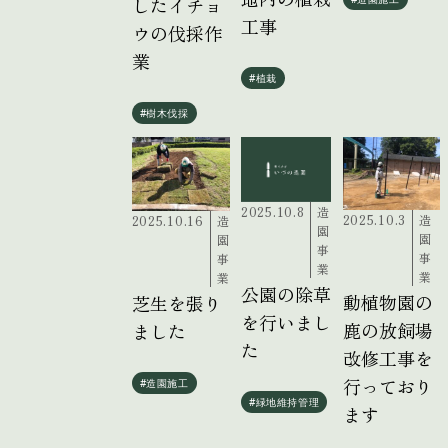
したイチョ
工事
ウの伐採作
業
#植栽
#樹木伐採
2025.10.8
造
2025.10.3
造
2025.10.16
造
園
園
園
事
事
事
業
業
業
公園の除草
動植物園の
芝生を張り
を行いまし
鹿の放飼場
ました
た
改修工事を
行っており
#造園施工
#緑地維持管理
ます