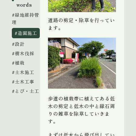
words
#緑地維持管
道路の剪定・除草を行ってい
理
ます。
#造園施工
#設計
#樹木伐採
#植栽
#土木施工
#土木工事
#とび・土工
歩道の植栽帯に植えてある低
木の剪定と低木の中と縁石周
りの雑草を除草していきま
す。
まずは低木から飛び出してい