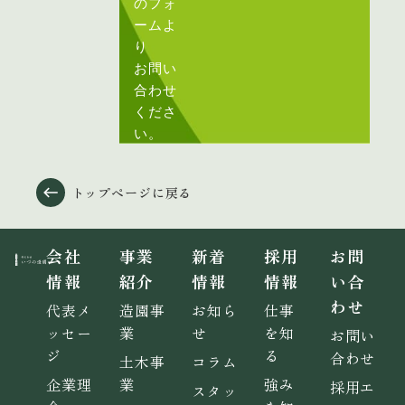
のフォ
ームよ
り
お問い
合わせ
くださ
い。
トップページに戻る
会社
事業
新着
採用
お問
情報
紹介
情報
情報
い合
わせ
代表メ
造園事
お知ら
仕事
ッセー
業
せ
を知
お問い
ジ
る
合わせ
土木事
コラム
企業理
業
強み
採用エ
スタッ