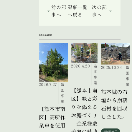
前の記
記事一覧
次の記
事へ
へ戻る
事へ
最新の施工事例
2026.4.20
造
2025.10.23
造
園
園
事
事
業
業
2026.7.27
造
【熊本市南
園
熊本城の石
事
区】緑と彩
垣から崩落
業
りを添える
石材を回収
【熊本市南
お庭づくり
しました。
区】高所作
｜企業様敷
業車を使用
地内の植栽
#造園施工