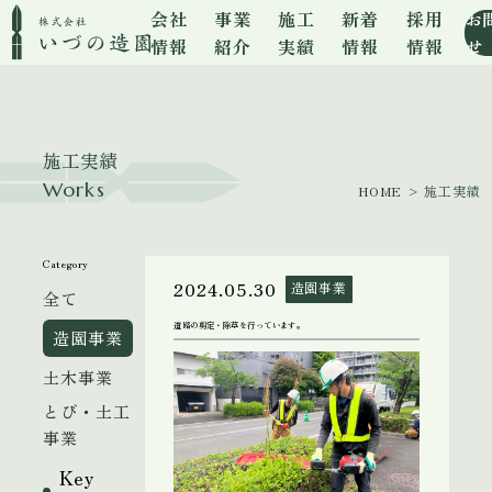
会社
事業
施工
新着
採用
お
情報
紹介
実績
情報
情報
せ
施工実績
Works
HOME
> 施工実績
Category
2024.05.30
造園事業
全て
道路の剪定・除草を行っています。
造園事業
土木事業
とび・土工
事業
Key