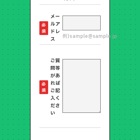
メー
ルア
必
須
ドレ
例)sample@sample.jp
ス
ご質
問等
があ
れば
必
須
ご記
入く
ださ
い