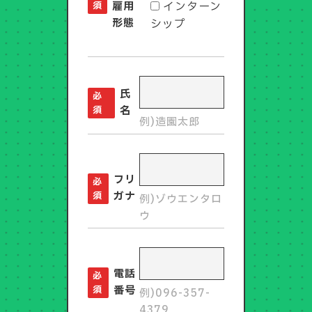
須
雇用
インターン
形態
シップ
氏
必
須
名
例)造園太郎
フリ
必
須
ガナ
例)ゾウエンタロ
ウ
電話
必
須
番号
例)096-357-
4379