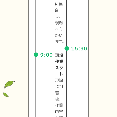
に集
残り
合
の作
し、
業に
現場
入り
へ向
ま
かい
す。
ます。
15:30
作
9:00
現場
業・
作業
片付
スタ
け
ート
現場
現場
の作
に到
業を
着
終
後、
え、
作業
片付
内容
けや