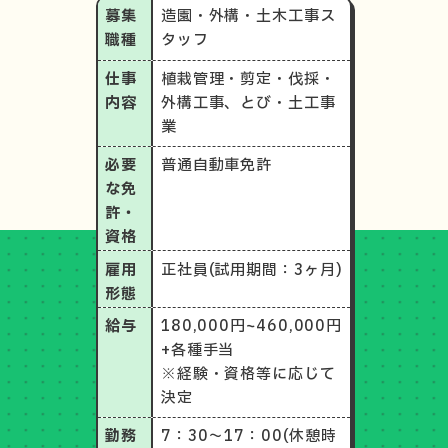
募集
造園・外構・土木工事ス
職種
タッフ
仕事
植栽管理・剪定・伐採・
内容
外構工事、とび・土工事
業
必要
普通自動車免許
な免
許
・
資格
雇用
正社員(試用期間：3ヶ月)
形態
給与
180,000円~460,000円
+各種手当
※経験・資格等に応じて
決定
勤務
7：30～17：00
(休憩時