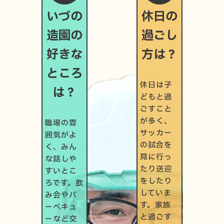
いづの
休日の
造園の
過ごし
好きな
方は？
ところ
休日は子
は？
どもと過
ごすこと
が多く、
職場の雰
サッカー
囲気がよ
の試合を
く、みん
見に行っ
な話しや
たり送迎
すいとこ
をしたり
ろです。飲
していま
み会やバ
す。家族
ーベキュ
と過ごす
ーなど交