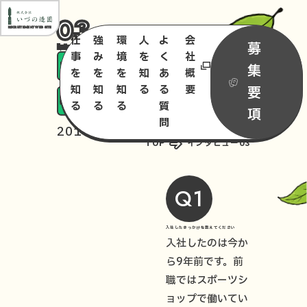
03
RECRUITEMENT WEB SITE
仕
強
環
人
よ
会
募
Interview
事
み
境
を
く
社
集
目に見えてきれいになる
を
を
を
知
あ
概
知
知
知
る
る
要
要
現場の面白さを感じる9年目
る
る
る
質
項
問
2017年度中途入社 K.Sさん
TOP
インタビュー03
Q1
入社したきっかけを教えてください
入社したのは今か
ら9年前です。前
職ではスポーツシ
ョップで働いてい