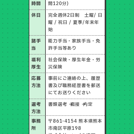
時間
間120分)
休日
完全週休2日制
土曜/ 日
曜 / 祝日 / 夏季/年末年
始
諸手
能力手当・家族手当・免
当
許手当等あり
福利
社会保険・厚生年金・労
厚生
災保険
応募
事前にご連絡の上、履歴
方法
書及び職務経歴書を郵送
にてお送りください
選考
書類選考 → 面接 → 内定
方法
事務
〒861-4154 熊本県熊本
所
市南区平原198