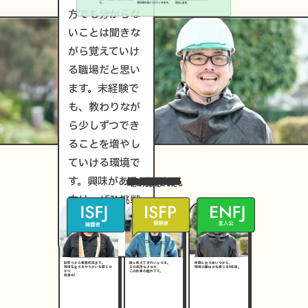
方でも分からな
いことは聞きな
がら覚えていけ
る職場だと思い
ます。未経験で
も、教わりなが
ら少しずつでき
ることを増やし
ていける環境で
す。興味がある
他の先輩社員を見る
方は、ぜひ挑戦
してみてほしい
です。
段取りから書類作成まで。
目に見えてきれいになる。
仲間と支え合いながら、
現場を支えるやりがいを感じな
その気持ちよさが、
現場の面白さを感じる9年目。
がら
この仕事の魅力です。
成長中!