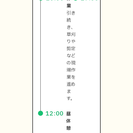
業
記
引き
入・
続
退勤
き、
草刈
りや
剪定
など
の現
場作
業を
進め
ま
す。
12:00
昼
休
憩