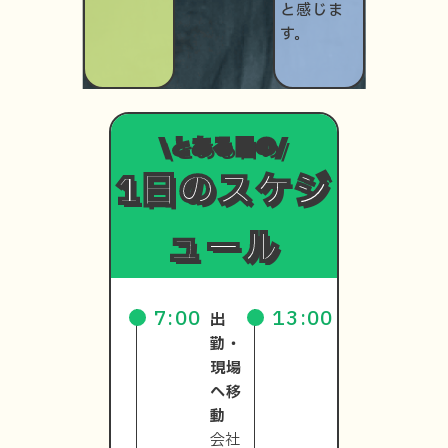
と感じま
す。
\とある日の/
1日のスケジ
ュール
7:00
13:00
出
午後
勤・
の作
現場
業
へ移
憩を
動
取
会社
り、