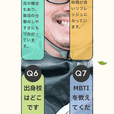
時間が良
流の機会
いリフレ
もあり、
ッシュに
普段の仕
なってい
事のしや
ます。
すさにも
つながっ
ていま
す。
Q6
Q7
出身校
MBTI
はどこ
を教え
です
てくだ