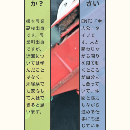
か？
さい
熊本農業
ENFJ「主
高校出身
人公」タ
です。農
イプで
業科出身
す。人と
ですが、
関わりな
造園につ
がら周り
いては学
を見て動
んだこと
くところ
はなく、
が自分に
未経験で
も合って
も安心し
いて、仲
て入社で
間と協力
きると思
しながら
います。
進める仕
事にも通
じている