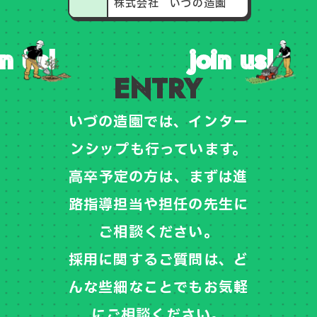
株式会社 いづの造園
us!
join us!
ENTRY
いづの造園では、
インター
ンシップも行っています。
高卒予定の方は、まずは進
路指導担当や
担任の先生に
ご相談ください。
採用に関するご質問は、
ど
んな些細なことでもお気軽
にご相談ください。