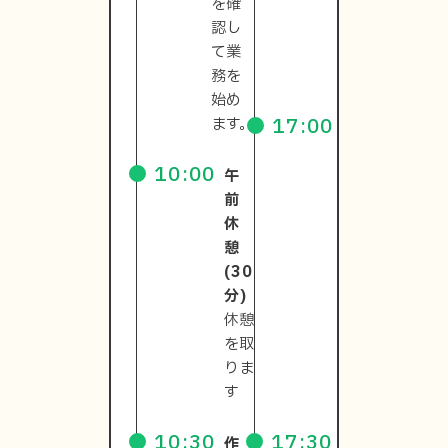
を確
整理
認し
を行
て業
いま
務を
す。
始め
17:00
ます。
現場
終
10:00
午
了・
前
会社
休
へ移
憩
動
(30
現場
分)
を出
休憩
て会
を取
社へ
りま
戻り
す
ます
10:30
17:30
作
日報