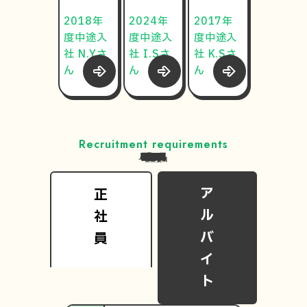
2018年
2024年
2017年
度中途入
度中途入
度中途入
社 N.Yさ
社 I.Sさ
社 K.Sさ
ん
ん
ん
Recruitment requirements
募集要項
ア
正
ル
社
バ
員
イ
ト