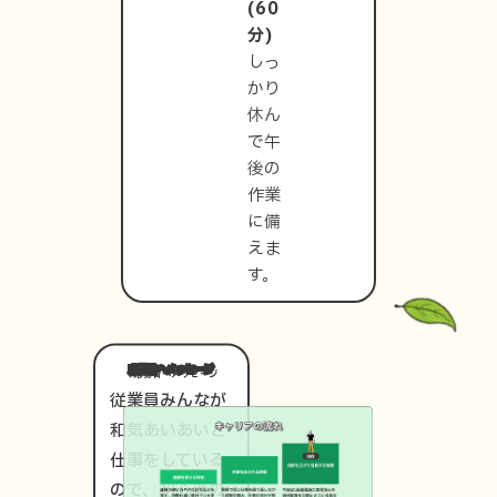
(60
分)
しっ
かり
休ん
で午
後の
作業
に備
えま
す。
応募者へメッセージ
従業員みんなが
和気あいあいと
仕事をしている
ので、初心者の