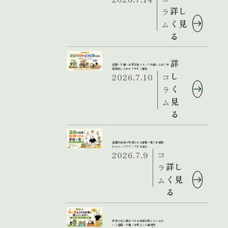
詳し
ラ
く見
ム
る
詳
造園・外構・土木工事スタッフの違いとは？未
経験者にもわかりやすく解説
し
2026.7.10
コ
く
ラ
見
ム
る
造園の仕事で取得できる資格一覧｜未経験
からキャリアアップする流れ
2026.7.9
コ
詳し
ラ
く見
ム
る
熊本で手に職をつける仕事を探している方
へ｜造園・外構・土木という選択肢