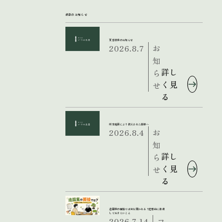
最新のお知らせ
夏季休業のお知らせ
2026.8.7
お
知
詳し
ら
く見
せ
る
熊本地震により被災された皆様へ
2026.8.4
お
知
詳し
ら
く見
せ
る
造園業の面接では何を聞かれる？応募前に準備
しておきたいこと
2026.7.14
コ