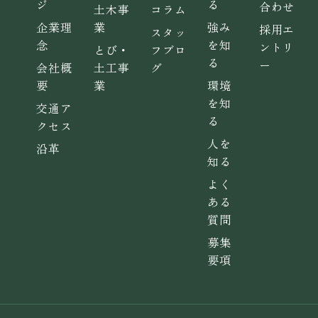
ジ
る
合わせ
土木事
コラム
企業理
業
強み
採用エ
スタッ
念
を知
ントリ
とび・
フブロ
る
ー
会社概
土工事
グ
要
業
環境
を知
交通ア
る
クセス
人を
沿革
知る
よく
ある
質問
募集
要項