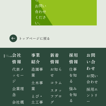
お問い
合わせ
くださ
い。
トップページに戻る
会社
事業
新着
採用
お問
情報
紹介
情報
情報
い合
わせ
代表メ
造園事
お知ら
仕事
ッセー
業
せ
を知
お問い
ジ
る
合わせ
土木事
コラム
企業理
業
強み
採用エ
スタッ
念
を知
ントリ
とび・
フブロ
る
ー
会社概
土工事
グ