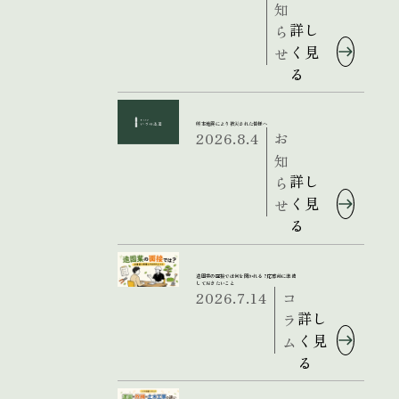
知
詳し
ら
く見
せ
る
熊本地震により被災された皆様へ
2026.8.4
お
知
詳し
ら
く見
せ
る
造園業の面接では何を聞かれる？応募前に準備
しておきたいこと
2026.7.14
コ
詳し
ラ
く見
ム
る