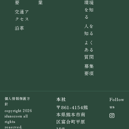
要
業
環境
を知
交通ア
る
クセス
人を
沿革
知る
よく
ある
質問
募集
要項
本社
Follow
個人情報保護方
針
us
〒861-4154熊
copyright 2026
本県熊本市南
idunozoen all
区富合町平原
rights
reserved.
198