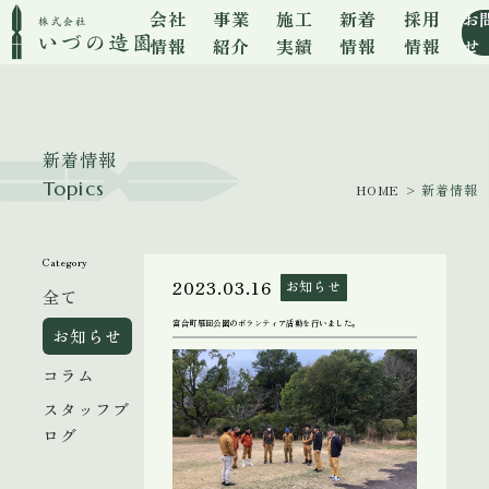
会社
事業
施工
新着
採用
お
情報
紹介
実績
情報
情報
せ
新着情報
Topics
HOME
> 新着情報
Category
2023.03.16
お知らせ
全て
富合町雁回公園のボランティア活動を行いました。
お知らせ
コラム
スタッフブ
ログ