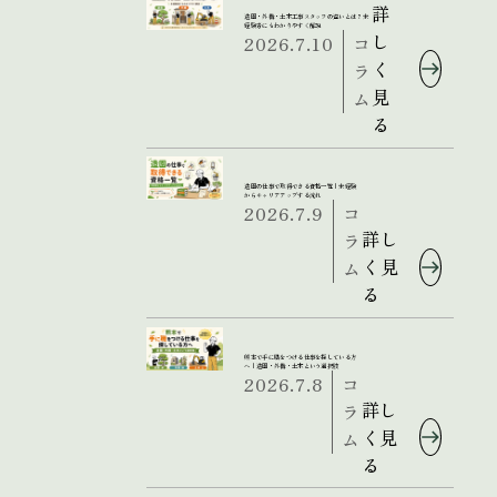
詳
造園・外構・土木工事スタッフの違いとは？未
経験者にもわかりやすく解説
し
2026.7.10
コ
く
ラ
見
ム
る
造園の仕事で取得できる資格一覧｜未経験
からキャリアアップする流れ
2026.7.9
コ
詳し
ラ
く見
ム
る
熊本で手に職をつける仕事を探している方
へ｜造園・外構・土木という選択肢
2026.7.8
コ
詳し
ラ
く見
ム
る