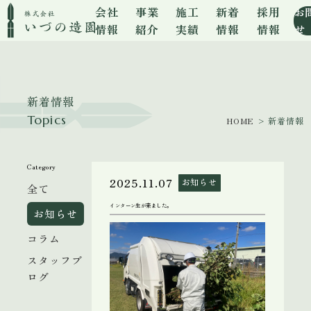
会社
事業
施工
新着
採用
お
情報
紹介
実績
情報
情報
せ
新着情報
Topics
HOME
> 新着情報
Category
2025.11.07
お知らせ
全て
インターン生が来ました。
お知らせ
コラム
スタッフブ
ログ