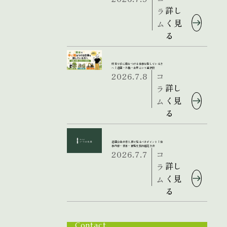
詳し
ラ
く見
ム
る
熊本で手に職をつける仕事を探している方
へ｜造園・外構・土木という選択肢
2026.7.8
コ
詳し
ラ
く見
ム
る
造園会社の求人票で見るべきポイント｜仕
事内容・休日・資格支援の確認方法
2026.7.7
コ
詳し
ラ
く見
ム
る
Contact