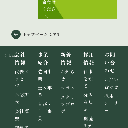
合わせ
くださ
い。
トップページに戻る
会社
事業
新着
採用
お問
情報
紹介
情報
情報
い合
わせ
代表メ
造園事
お知ら
仕事
ッセー
業
せ
を知
お問い
ジ
る
合わせ
土木事
コラム
企業理
業
強み
採用エ
スタッ
念
を知
ントリ
とび・
フブロ
る
ー
会社概
土工事
グ
要
業
環境
を知
交通ア