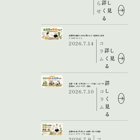
詳し
ら
く見
せ
る
造園業の面接では何を聞かれる？応募前に準備
しておきたいこと
2026.7.14
コ
詳し
ラ
く見
ム
る
詳
造園・外構・土木工事スタッフの違いとは？未
経験者にもわかりやすく解説
し
2026.7.10
コ
く
ラ
見
ム
る
造園の仕事で取得できる資格一覧｜未経験
からキャリアアップする流れ
2026.7.9
コ