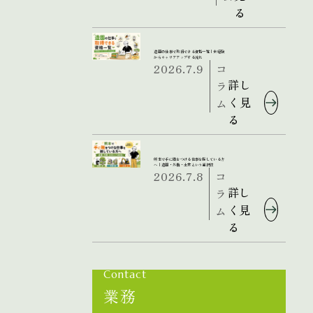
る
造園の仕事で取得できる資格一覧｜未経験
からキャリアアップする流れ
2026.7.9
コ
詳し
ラ
く見
ム
る
熊本で手に職をつける仕事を探している方
へ｜造園・外構・土木という選択肢
2026.7.8
コ
詳し
ラ
く見
ム
る
Contact
業務