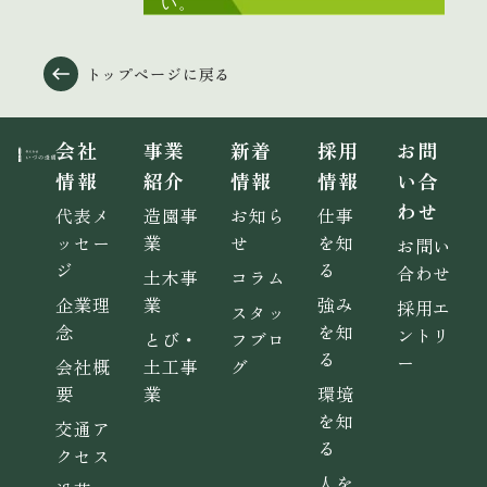
い。
トップページに戻る
会社
事業
新着
採用
お問
情報
紹介
情報
情報
い合
わせ
代表メ
造園事
お知ら
仕事
ッセー
業
せ
を知
お問い
ジ
る
合わせ
土木事
コラム
企業理
業
強み
採用エ
スタッ
念
を知
ントリ
とび・
フブロ
る
ー
会社概
土工事
グ
要
業
環境
を知
交通ア
る
クセス
人を