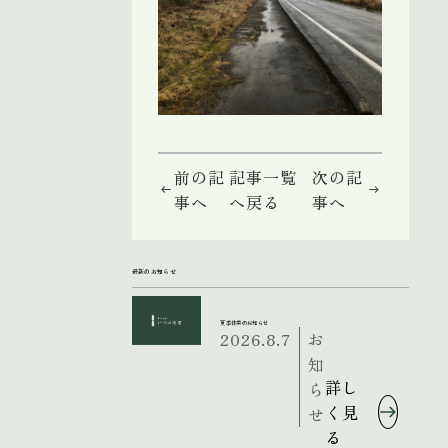
前の記
記事一覧
次の記
事へ
へ戻る
事へ
最新のお知らせ
夏季休業のお知らせ
2026.8.7
お
知
詳し
ら
く見
せ
る