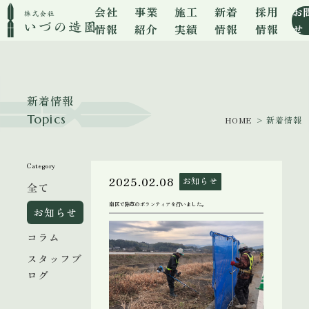
会社
事業
施工
新着
採用
お
情報
紹介
実績
情報
情報
せ
新着情報
Topics
HOME
> 新着情報
Category
2025.02.08
お知らせ
全て
南区で除草のボランティアを行いました。
お知らせ
コラム
スタッフブ
ログ