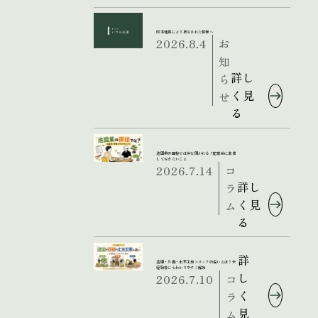
熊本地震により被災された皆様へ
2026.8.4
お
知
詳し
ら
く見
せ
る
造園業の面接では何を聞かれる？応募前に準備
しておきたいこと
2026.7.14
コ
詳し
ラ
く見
ム
る
詳
造園・外構・土木工事スタッフの違いとは？未
経験者にもわかりやすく解説
し
2026.7.10
コ
く
ラ
見
ム