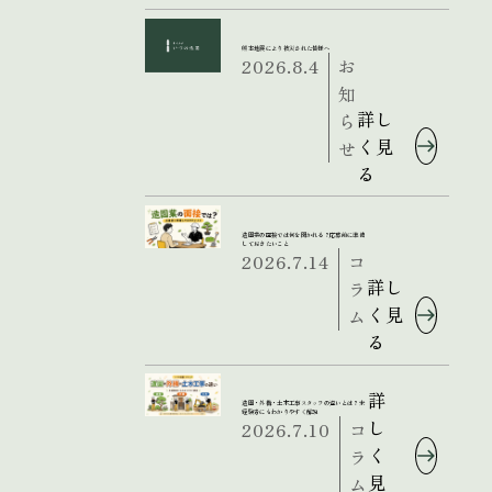
熊本地震により被災された皆様へ
2026.8.4
お
知
詳し
ら
く見
せ
る
造園業の面接では何を聞かれる？応募前に準備
しておきたいこと
2026.7.14
コ
詳し
ラ
く見
ム
る
詳
造園・外構・土木工事スタッフの違いとは？未
経験者にもわかりやすく解説
し
2026.7.10
コ
く
ラ
見
ム