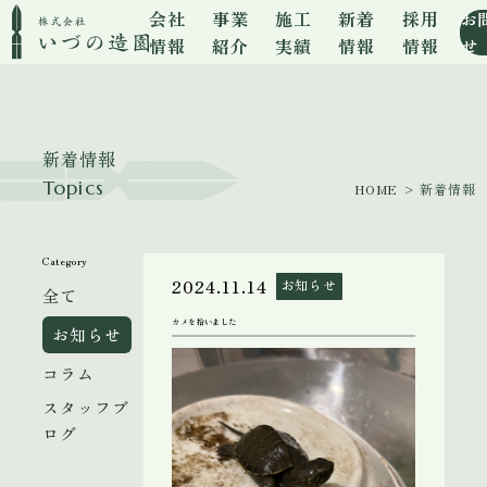
会社
事業
施工
新着
採用
お
情報
紹介
実績
情報
情報
せ
新着情報
Topics
HOME
> 新着情報
Category
2024.11.14
お知らせ
全て
カメを拾いました
お知らせ
コラム
スタッフブ
ログ