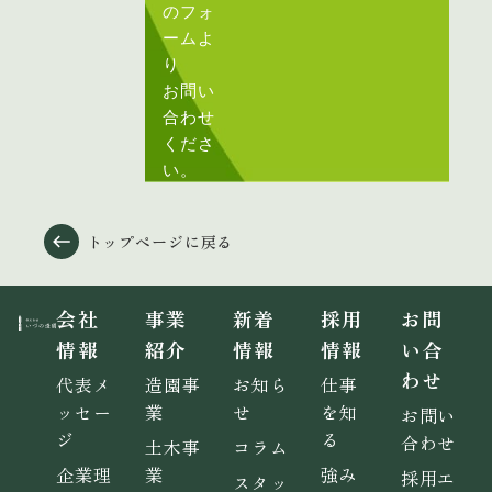
のフォ
ームよ
り
お問い
合わせ
くださ
い。
トップページに戻る
会社
事業
新着
採用
お問
情報
紹介
情報
情報
い合
わせ
代表メ
造園事
お知ら
仕事
ッセー
業
せ
を知
お問い
ジ
る
合わせ
土木事
コラム
企業理
業
強み
採用エ
スタッ