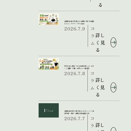
る
造園の仕事で取得できる資格一覧｜未経験
からキャリアアップする流れ
2026.7.9
コ
詳し
ラ
く見
ム
る
熊本で手に職をつける仕事を探している方
へ｜造園・外構・土木という選択肢
2026.7.8
コ
詳し
ラ
く見
ム
る
造園会社の求人票で見るべきポイント｜仕
事内容・休日・資格支援の確認方法
2026.7.7
コ
詳し
ラ