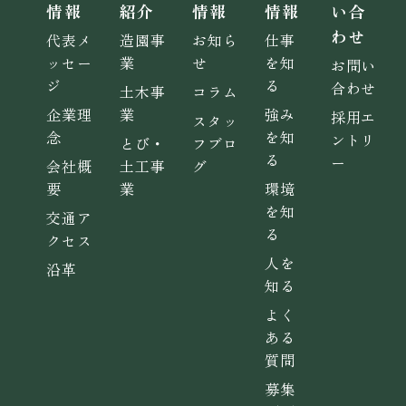
情報
紹介
情報
情報
い合
わせ
代表メ
造園事
お知ら
仕事
ッセー
業
せ
を知
お問い
ジ
る
合わせ
土木事
コラム
企業理
業
強み
採用エ
スタッ
念
を知
ントリ
とび・
フブロ
る
ー
会社概
土工事
グ
要
業
環境
を知
交通ア
る
クセス
人を
沿革
知る
よく
ある
質問
募集