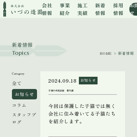
会社
事業
施工
新着
採用
お
情報
紹介
実績
情報
情報
せ
新着情報
Topics
HOME
> 新着情報
Category
2024.09.18
お知らせ
全て
子猫の成長記録 番外編
お知らせ
コラム
今回は保護した子猫では無く
会社に住み着いてる子猫たち
スタッフブ
を紹介します。
ログ