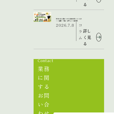
る
熊本で手に職をつける仕事を探している方
へ｜造園・外構・土木という選択肢
2026.7.8
コ
詳し
ラ
く見
ム
る
Contact
業務
に関
する
お問
い合
わせ