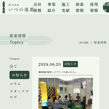
会社
事業
施工
新着
採用
お
情報
紹介
実績
情報
情報
せ
新着情報
Topics
HOME
> 新着情報
Category
2024.06.20
お知らせ
全て
建設業魅力発見フェアでブースを出しました。
お知らせ
コラム
スタッフブ
ログ