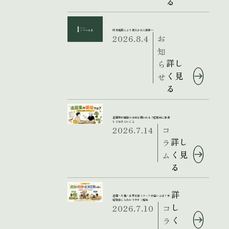
る
熊本地震により被災された皆様へ
2026.8.4
お
知
詳し
ら
く見
せ
る
造園業の面接では何を聞かれる？応募前に準備
しておきたいこと
2026.7.14
コ
詳し
ラ
く見
ム
る
詳
造園・外構・土木工事スタッフの違いとは？未
経験者にもわかりやすく解説
し
2026.7.10
コ
く
ラ