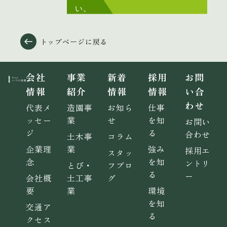
い。
トップページに戻る
会社
事業
新着
採用
お問
情報
紹介
情報
情報
い合
わせ
代表メ
造園事
お知ら
仕事
ッセー
業
せ
を知
お問い
ジ
る
合わせ
土木事
コラム
企業理
業
強み
採用エ
スタッ
念
を知
ントリ
とび・
フブロ
る
ー
会社概
土工事
グ
要
業
環境
を知
交通ア
る
クセス