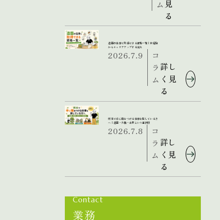
見
ム
る
造園の仕事で取得できる資格一覧｜未経験
からキャリアアップする流れ
2026.7.9
コ
詳し
ラ
く見
ム
る
熊本で手に職をつける仕事を探している方
へ｜造園・外構・土木という選択肢
2026.7.8
コ
詳し
ラ
く見
ム
る
Contact
業務