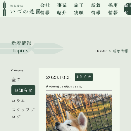
会社
事業
施工
新着
採用
お
情報
紹介
実績
情報
情報
せ
新着情報
Topics
HOME
> 新着情報
Category
2023.10.31
お知らせ
全て
秋の訪れを感じる時期になりました。
お知らせ
コラム
スタッフブ
ログ