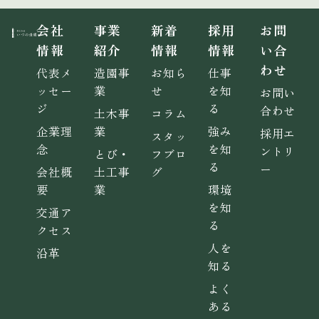
会社
事業
新着
採用
お問
情報
紹介
情報
情報
い合
わせ
代表メ
造園事
お知ら
仕事
ッセー
業
せ
を知
お問い
ジ
る
合わせ
土木事
コラム
企業理
業
強み
採用エ
スタッ
念
を知
ントリ
とび・
フブロ
る
ー
会社概
土工事
グ
要
業
環境
を知
交通ア
る
クセス
人を
沿革
知る
よく
ある