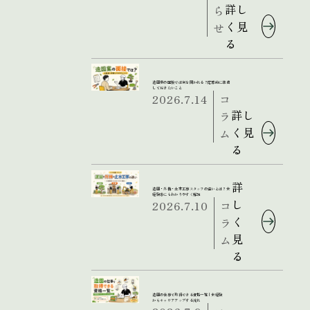
詳し
ら
く見
せ
る
造園業の面接では何を聞かれる？応募前に準備
しておきたいこと
2026.7.14
コ
詳し
ラ
く見
ム
る
詳
造園・外構・土木工事スタッフの違いとは？未
経験者にもわかりやすく解説
し
2026.7.10
コ
く
ラ
見
ム
る
造園の仕事で取得できる資格一覧｜未経験
からキャリアアップする流れ