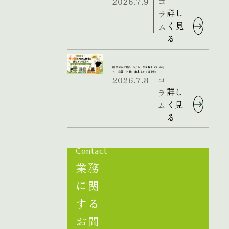
2026.7.9
コ
詳し
ラ
く見
ム
る
熊本で手に職をつける仕事を探している方
へ｜造園・外構・土木という選択肢
2026.7.8
コ
詳し
ラ
く見
ム
る
Contact
業務
に関
する
お問