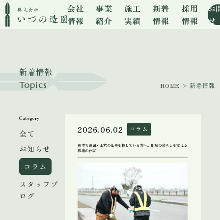
会社
事業
施工
新着
採用
お
情報
紹介
実績
情報
情報
せ
新着情報
Topics
HOME
> 新着情報
Category
2026.06.02
コラム
全て
熊本で造園・土木の仕事を探している方へ。地域の暮らしを支える
お知らせ
現場の仕事
コラム
スタッフブ
ログ