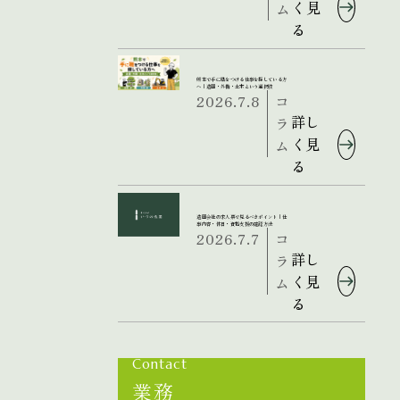
く見
ム
る
熊本で手に職をつける仕事を探している方
へ｜造園・外構・土木という選択肢
2026.7.8
コ
詳し
ラ
く見
ム
る
造園会社の求人票で見るべきポイント｜仕
事内容・休日・資格支援の確認方法
2026.7.7
コ
詳し
ラ
く見
ム
る
Contact
業務