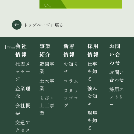
い。
トップページに戻る
会社
事業
新着
採用
お問
情報
紹介
情報
情報
い合
わせ
代表メ
造園事
お知ら
仕事
ッセー
業
せ
を知
お問い
ジ
る
合わせ
土木事
コラム
企業理
業
強み
採用エ
スタッ
念
を知
ントリ
とび・
フブロ
る
ー
会社概
土工事
グ
要
業
環境
を知
交通ア
る
クセス