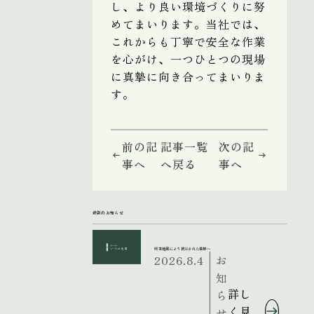
し、より良い環境づくりに努
めてまいります。当社では、
これからも丁寧で安全な作業
を心がけ、一つひとつの現場
に真摯に向き合ってまいりま
す。
前の記
記事一覧
次の記
事へ
へ戻る
事へ
最新のお知らせ
熊本地震により被災された皆様へ
2026.8.4
お
知
詳し
ら
く見
せ