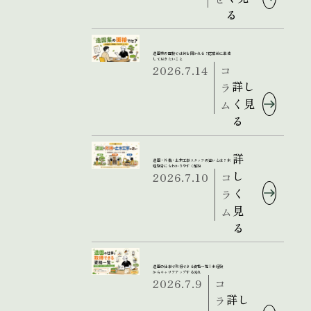
る
造園業の面接では何を聞かれる？応募前に準備
しておきたいこと
2026.7.14
コ
詳し
ラ
く見
ム
る
詳
造園・外構・土木工事スタッフの違いとは？未
経験者にもわかりやすく解説
し
2026.7.10
コ
く
ラ
見
ム
る
造園の仕事で取得できる資格一覧｜未経験
からキャリアアップする流れ
2026.7.9
コ
詳し
ラ