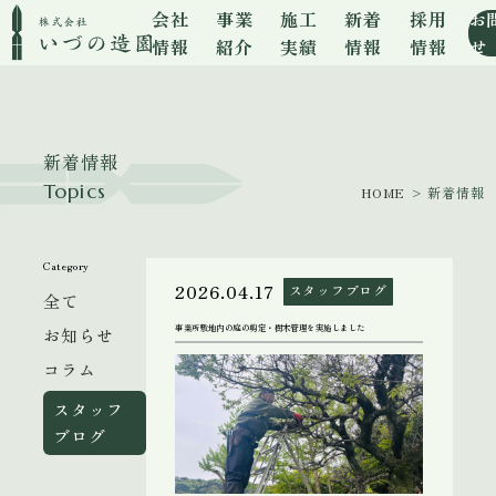
会社
事業
施工
新着
採用
お
情報
紹介
実績
情報
情報
せ
新着情報
Topics
HOME
> 新着情報
Category
2026.04.17
スタッフブログ
全て
事業所敷地内の庭の剪定・樹木管理を実施しました
お知らせ
コラム
スタッフ
ブログ