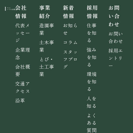
会社
事業
新着
採用
お問
情報
紹介
情報
情報
い合
わせ
代表メ
造園事
お知ら
仕事
ッセー
業
せ
を知
お問い
ジ
る
合わせ
土木事
コラム
企業理
業
強み
採用エ
スタッ
念
を知
ントリ
とび・
フブロ
る
ー
会社概
土工事
グ
要
業
環境
を知
交通ア
る
クセス
人を
沿革
知る
よく
ある
質問