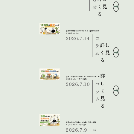
く見
せ
る
造園業の面接では何を聞かれる？応募前に準備
しておきたいこと
2026.7.14
コ
詳し
ラ
く見
ム
る
詳
造園・外構・土木工事スタッフの違いとは？未
経験者にもわかりやすく解説
し
2026.7.10
コ
く
ラ
見
ム
る
造園の仕事で取得できる資格一覧｜未経験
からキャリアアップする流れ
2026.7.9
コ