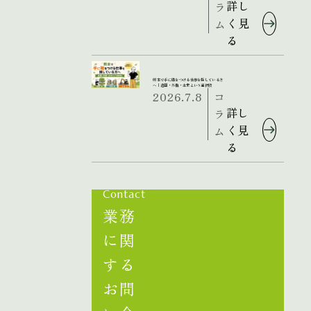
詳し
ラ
く見
ム
る
熊本で手に職をつける仕事を探している方
へ｜造園・外構・土木という選択肢
2026.7.8
コ
詳し
ラ
く見
ム
る
Contact
業務
に関
する
お問